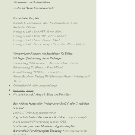
Fitnessraum und Infrarotkabine
Leider sind keine Haustiere erlaubt
Kostenfreier Parkplatz
Nächste E-Ladestation: "Mer" Haiderstraße 39, 4052
Ansfelden 150kwh
Herzog zu Laah > Linz HBF: 13 min (11km)
Herzog zu Laah > Wels HBF: 20 min (22km)
Herzog zu Laah > Steyr: 30 min ( 33km)
Herzog zu Laah > Salzkammergut /Gmunden: 45 min (62km)
Versperrbarer Radraum mit Steckdosen für Ebikes.
Wir liegen (fast) entlang dieser Radwege:
Traunradweg R4 (Gmunden - Abwinden/Asten 99km)
Römerradweg R6 (Passau - Enns 242km)
Kremstalradweg R10 (Klaus - Traun 59km)
Anton-Bruckner-Radweg R14 (Abwinden/Asten - Nettingsdorf
34km)
Onlineübersicht aller Landesradwege
Radreisen planen
Wir verleihen auf Anfrage E-Bikes und Fahrräder.
Bus, nächste Haltestelle: "Waldbrunner Straße" oder "Ansfelden
Schulen"
Linie 611, Verbindung suchen:
vor.at
Zug, nächste Haltestelle: Bahnhof Ansfelden
mit gratis Parkplatz
(nicht barrierefrei) Verbindung suchen:
ÖBB
Straßenbahn, nächste Haltestelle mit gratis Parkplatz
(barrierefrei): Pendlerparkplatz Ebelsberg,
Kremsmünsterer Str.