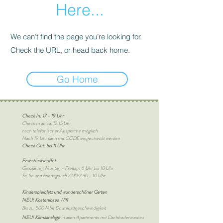
Here...
We can’t find the page you’re looking for.
Check the URL, or head back home.
Go Home
Check In: 17 - 19 Uhr
Check In ab ca. 12:15 Uhr
nach telefonischer Absprache möglich
Nach 19 Uhr kann mit CODE eingecheckt werden
Check Out: bis 11 Uhr
Frühstücksbuffet
Ganzjährig: Montag - Freitag: 6 Uhr bis 10 Uhr
Sa, So und feiertags: ab 7.00/7.30 - 10 Uhr
Kinderspielplatz und wunderschöner Garten
NEU! Kostenloses Wifi
Bis zu. 500 Mbit Downloadgeschwindigkeit
NEU! Klimaanalage
in allen Apartments mit Dachbodenausbau