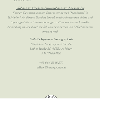
23, 4030 Linz
Wohnen am Hoellerhof www.wohnen-am-hoellerhof.at
Kennen Sie schon unseren Schwesternbetrieb "Hoellerhof" in
St.Marien? An diesem Standort betreiben wir acht wunderschöne und
top ausgestattete Ferienwohnungen mitten im Grünen. Perfekte
Anbindung an Linz durch die S4, welche innerhab von 10 Gehminuten
erreicht wird.
Frühstückspension Herzog zu Laah
Magdalena Langmayr und Familie
Laaher Straße 50, 4052 Ansfelden
ATU 77664136
+43 664 53 18 279
office@herzogzulaah.at