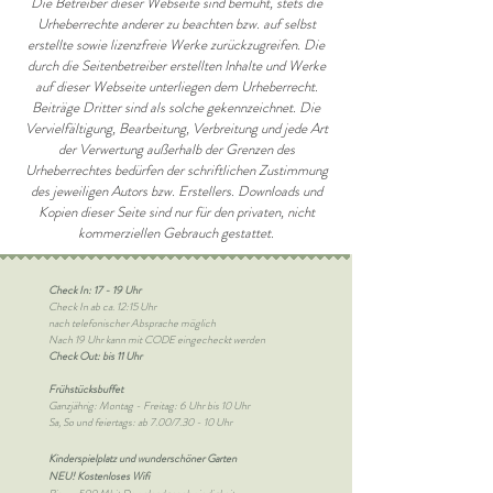
Die Betreiber dieser Webseite sind bemüht, stets die
Urheberrechte anderer zu beachten bzw. auf selbst
erstellte sowie lizenzfreie Werke zurückzugreifen. Die
durch die Seitenbetreiber erstellten Inhalte und Werke
auf dieser Webseite unterliegen dem Urheberrecht.
Beiträge Dritter sind als solche gekennzeichnet. Die
Vervielfältigung, Bearbeitung, Verbreitung und jede Art
der Verwertung außerhalb der Grenzen des
Urheberrechtes bedürfen der schriftlichen Zustimmung
des jeweiligen Autors bzw. Erstellers. Downloads und
Kopien dieser Seite sind nur für den privaten, nicht
kommerziellen Gebrauch gestattet.
Check In: 17 - 19 Uhr
Check In ab ca. 12:15 Uhr
nach telefonischer Absprache möglich
Nach 19 Uhr kann mit CODE eingecheckt werden
Check Out: bis 11 Uhr
Frühstücksbuffet
Ganzjährig: Montag - Freitag: 6 Uhr bis 10 Uhr
Sa, So und feiertags: ab 7.00/7.30 - 10 Uhr
Kinderspielplatz und wunderschöner Garten
NEU! Kostenloses Wifi